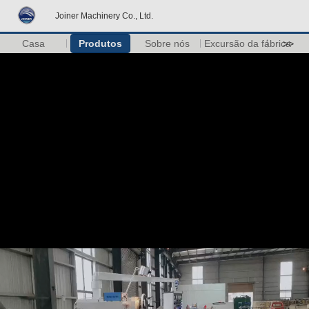
Joiner Machinery Co., Ltd.
Casa
Produtos
Sobre nós
Excursão da fábrica
>>