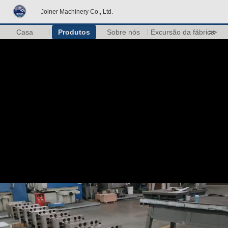
Joiner Machinery Co., Ltd.
Casa
Produtos
Sobre nós
Excursão da fábrica
>>