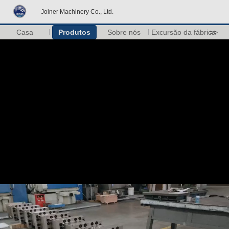
Joiner Machinery Co., Ltd.
Casa
Produtos
Sobre nós
Excursão da fábrica
>>