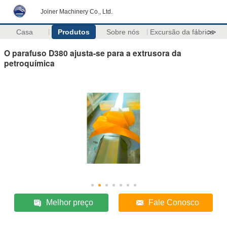
Joiner Machinery Co., Ltd.
Casa
Produtos
Sobre nós
Excursão da fábrica
>>
O parafuso D380 ajusta-se para a extrusora da
petroquímica
Melhor preço
Fale Conosco