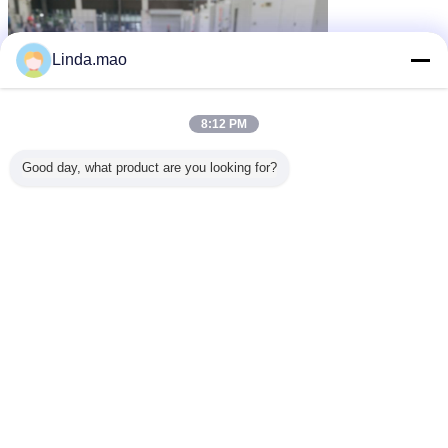
Linda.mao
8:12 PM
Good day, what product are you looking for?
peças da máquina da extrusora
Etiquetas:
,
elementos gêmeos da extrusora de parafuso
,
peças plásticas da extrusora
Obter o melhor preço para