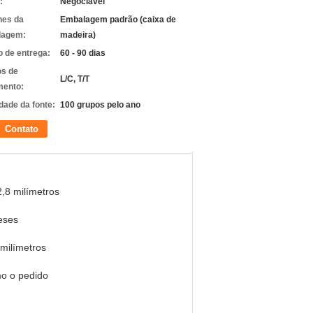
:
Negociável
hes da
Embalagem padrão (caixa de
lagem:
madeira)
 de entrega:
60 - 90 dias
s de
L/C, T/T
ento:
dade da fonte:
100 grupos pelo ano
Contato
,8 milímetros
eses
milímetros
o o pedido