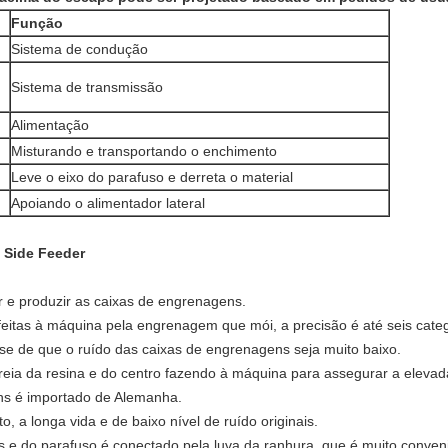
Função
Sistema de condução
Sistema de transmissão
Alimentação
Misturando e transportando o enchimento
Leve o eixo do parafuso e derreta o material
Apoiando o alimentador lateral
 Side Feeder
 e produzir as caixas de engrenagens.
eitas à máquina pela engrenagem que mói, a precisão é até seis cate
se de que o ruído das caixas de engrenagens seja muito baixo.
reia da resina e do centro fazendo à máquina para assegurar a elevad
ns é importado de Alemanha.
, a longa vida e de baixo nível de ruído originais.
s e do parafuso é conectado pela luva da ranhura, que é muito conve