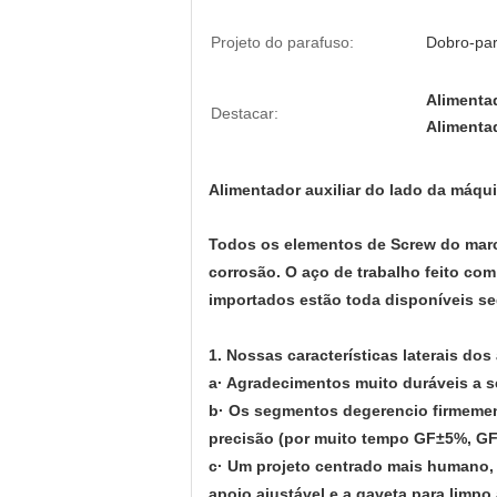
Projeto do parafuso:
Dobro-pa
Alimentad
Destacar:
Alimenta
Alimentador auxiliar do lado da máq
Todos os elementos de Screw do marc
corrosão. O aço de trabalho feito com
importados estão toda disponíveis se
1.
Nossas características laterais dos
a· Agradecimentos muito duráveis a s
b· Os segmentos degerencio firmemen
precisão (por muito tempo GF±5%, GF
c· Um projeto centrado mais humano, f
apoio ajustável e a gaveta para limp