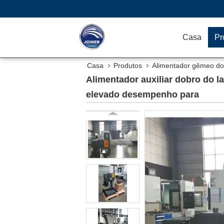
Casa
Pr
Casa
Produtos
Alimentador gêmeo do 
classe do mundo do elevado desempenho para
Alimentador auxiliar dobro do l
elevado desempenho para