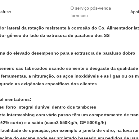
O serviço pós-venda
rafuso
Apoi
forneceu:
or lateral da rotação resistente à corrosão do Co
,
Alimentador lat
dor gêmeo do lado da extrusora de parafuso dos SS
uina do elevado desempenho para a extrusora de parafuso dobro
eneiro são fabricados usando somente o desgaste da qualidade s
 ferramentas, a nitruração, os aços inoxidáveis e as ligas ou os m
gundo as exigências específicas dos clientes.
 alimentadores:
eu forro integral durável dentro dos tambores
te intermeshing com vário passo têm um comportamento de trans
±2% curto) e a saída (caco3 550Kg/h, GF 500Kg/h)
acilidade de operação, por exemplo a janela de vidro, na luva ra
o acima do escape pode ser projetado baseado em pedidos de usuá