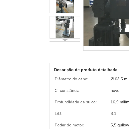
Descrição de produto detalhada
Diâmetro do cano:
Ø 63,5 mi
Circunstância:
novo
Profundidade de sulco:
16,9 milí
L/D:
8:1
Poder do motor:
5,5 quilow