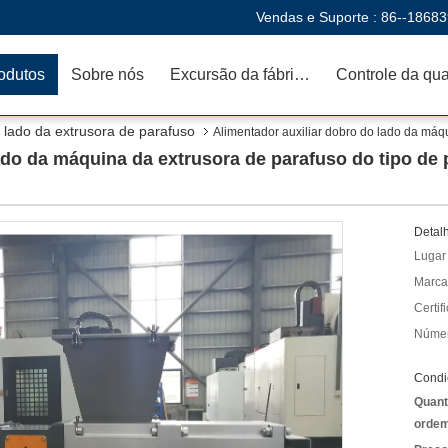
Vendas e Suporte :
86--1868
odutos
Sobre nós
Excursão da fábrica
lado da extrusora de parafuso
Alimentador auxiliar dobro do lado da máqu
ado da máquina da extrusora de parafuso do tipo de
Detal
Lugar
Marca
Certif
Númer
Condi
Quant
ordem