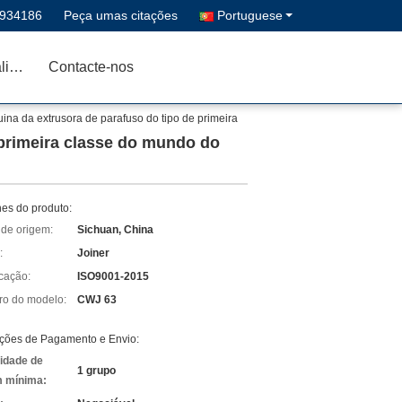
3934186
Peça umas citações
Portuguese
Controle da qualidade
Contacte-nos
ina da extrusora de parafuso do tipo de primeira
 primeira classe do mundo do
hes do produto:
 de origem:
Sichuan, China
:
Joiner
icação:
ISO9001-2015
o do modelo:
CWJ 63
ções de Pagamento e Envio:
idade de
1 grupo
 mínima: