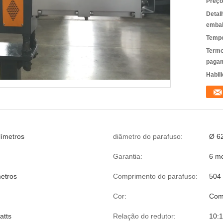
Preço
Detal
emba
Tempo
Termo
pagam
Habili
límetros
diâmetro do parafuso:
Ø 62
Garantia:
6 m
metros
Comprimento do parafuso:
504 
Cor:
Com
atts
Relação do redutor:
10:1