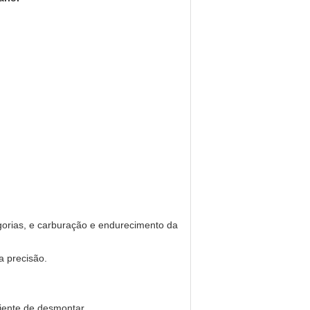
gorias, e carburação e endurecimento da
a precisão.
niente de desmontar