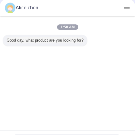
Alice.chen
Q: Que é seus termos de pagamento?
: 1) Pagamento de T/T; 2) L/C;
1:58 AM
Fotos dos produtos
7.
Good day, what product are you looking for?