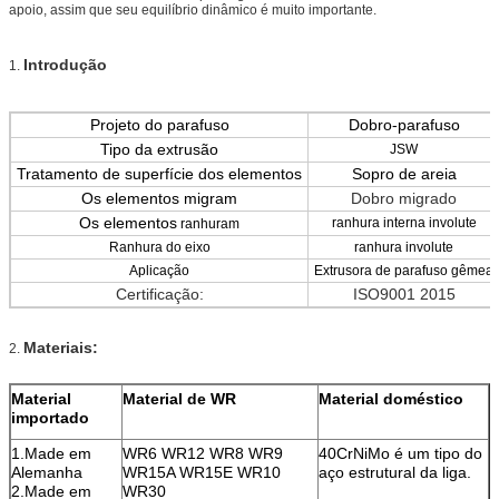
apoio, assim que seu equilíbrio dinâmico é muito importante.
Introdução
1.
Projeto do parafuso
Dobro-parafuso
Tipo da extrusão
JSW
Tratamento de superfície dos elementos
Sopro de areia
Os elementos migram
Dobro migrado
Os elementos
ranhura interna involute
ranhuram
Ranhura do eixo
ranhura involute
Aplicação
Extrusora de parafuso gêmea
Certificação:
ISO9001 2015
Materiais:
2.
Material
Material de WR
Material doméstico
importado
1.Made em
WR6 WR12 WR8 WR9
40CrNiMo é um tipo do
Alemanha
WR15A WR15E WR10
aço estrutural da liga.
2.Made em
WR30