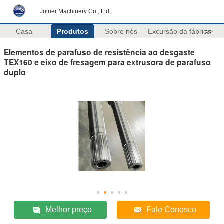
Joiner Machinery Co., Ltd.
Casa
Produtos
Sobre nós
Excursão da fábrica
>>
Elementos de parafuso de resistência ao desgaste
TEX160 e eixo de fresagem para extrusora de parafuso
duplo
Melhor preço
Fale Conosco