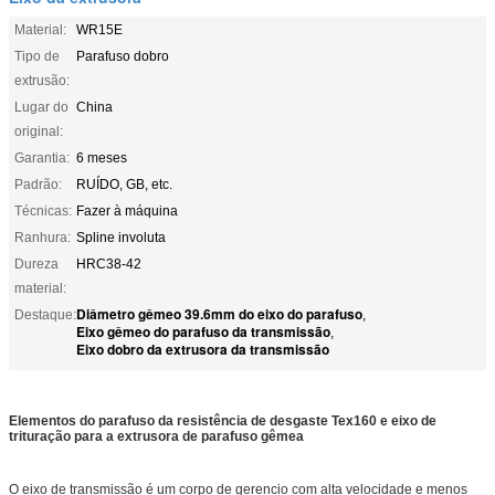
Material:
WR15E
Tipo de
Parafuso dobro
extrusão:
Lugar do
China
original:
Garantia:
6 meses
Padrão:
RUÍDO, GB, etc.
Técnicas:
Fazer à máquina
Ranhura:
Spline involuta
Dureza
HRC38-42
material:
Diâmetro gêmeo 39.6mm do eixo do parafuso
Destaque:
,
Eixo gêmeo do parafuso da transmissão
,
Eixo dobro da extrusora da transmissão
Elementos do parafuso da resistência de desgaste Tex160 e eixo de
trituração para a extrusora de parafuso gêmea
O eixo de transmissão é um corpo de gerencio com alta velocidade e menos