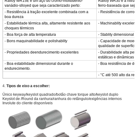
Ralloy WR15E é um aço do cromo-molibdênio-
Ralloy WR30 é a nitrur
vanádio-slloyed que seja caracterizado perto:
ferro-baseada que seja
- Resistência à tração excelente combinada com a
- Resistência de corros
boa dureza
- Estabilidade térmica alta, altamente resistente aos
- Machinablity excelent
choques térmicos
- Boa força de alta temperatura
- Stablity dimensional 
- Bons maquinabilidade e polishablity
- Capacidade de moedur
qualidade de superfíci
- Propriedades deendurecimento excelentes
- Durabilidade alta pe
estáticas e dinâmicas
- Boa estabilidade dimensional durante o
- Boa resistência de d
endurecimento.
- °C até 500 alto da re
4.
Tipos de eixo a escolher:
Único keyway/keyslot quadrado/botão chave torque alto/keyslot duplo
Keyslot de /Round da ranhura/ranhura do retângulo/exigências internos
Involute do cliente disponíveis