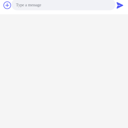
Bate-papo
Pedir um
orçamento
Photo
Video Call
Audio Call
eixo involute da ranhura
eixo da extrusora
Etiquetas:
,
,
eixo gêmeo da máquina da extrusora
Obter o melhor preço para
Elementos de parafuso de
resistência ao desgaste TEX160 e
eixo de fresagem para extrusora