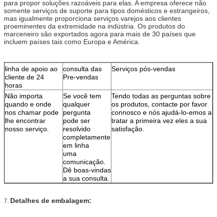
para propor soluções razoáveis para elas. A empresa oferece não
somente serviços de suporte para tipos domésticos e estrangeiros,
mas igualmente proporciona serviços varejos aos clientes
proeminentes da extremidade na indústria. Os produtos do
marceneiro são exportados agora para mais de 30 países que
incluem países tais como Europa e América.
linha de apoio ao
consulta das
Serviços pós-vendas
cliente de 24
Pre-vendas
horas
Não importa
Se você tem
Tendo todas as perguntas sobre
quando e onde
qualquer
os produtos, contacte por favor
nos chamar pode
pergunta
connosco e nós ajudá-lo-emos a
lhe encontrar
pode ser
tratar a primeira vez eles a sua
nosso serviço.
resolvido
satisfação.
completamente
em linha
uma
comunicação.
Dê boas-vindas
a sua consulta.
Detalhes de embalagem:
7.