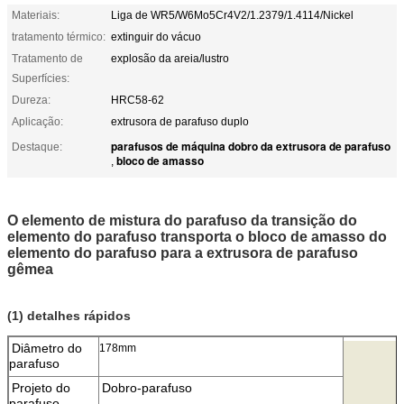
Materiais:
Liga de WR5/W6Mo5Cr4V2/1.2379/1.4114/Nickel
tratamento térmico:
extinguir do vácuo
Tratamento de
explosão da areia/lustro
Superfícies:
Dureza:
HRC58-62
Aplicação:
extrusora de parafuso duplo
parafusos de máquina dobro da extrusora de parafuso
Destaque:
bloco de amasso
,
O elemento de mistura do parafuso da transição do
elemento do parafuso transporta o bloco de amasso do
elemento do parafuso para a extrusora de parafuso
gêmea
(1) detalhes rápidos
Diâmetro do
178mm
parafuso
Projeto do
Dobro-parafuso
parafuso