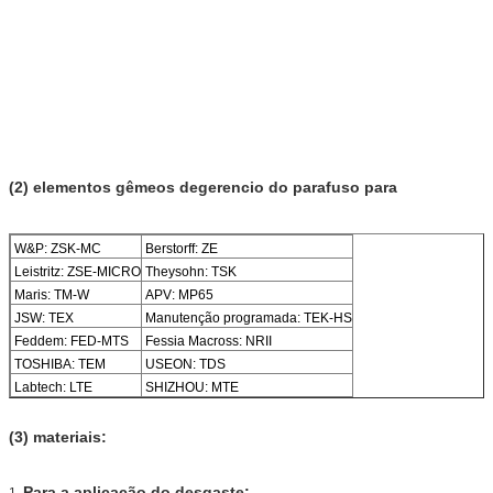
(2) elementos gêmeos degerencio do parafuso para
W&P: ZSK-MC
Berstorff: ZE
Leistritz: ZSE-MICRO
Theysohn: TSK
Maris: TM-W
APV: MP65
JSW: TEX
Manutenção programada: TEK-HS
Feddem: FED-MTS
Fessia Macross: NRII
TOSHIBA: TEM
USEON: TDS
Labtech: LTE
SHIZHOU: MTE
(3) materiais:
Para a aplicação do desgaste:
1.