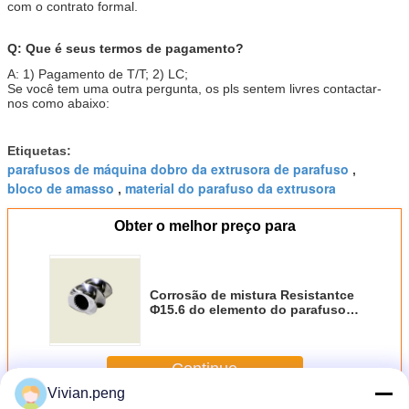
com o contrato formal.
Q: Que é seus termos de pagamento?
A: 1) Pagamento de T/T; 2) LC;
Se você tem uma outra pergunta, os pls sentem livres contactar-
nos como abaixo:
Etiquetas:
parafusos de máquina dobro da extrusora de parafuso
,
bloco de amasso
material do parafuso da extrusora
,
Obter o melhor preço para
Corrosão de mistura Resistantce
Φ15.6 do elemento do parafuso
da dureza alta - escala do
parafuso de Φ430mm
Continue
Vivian.peng