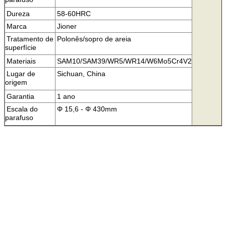
Dureza
58-60HRC
Marca
Jioner
Tratamento de
Polonês/sopro de areia
superfície
Materiais
SAM10/SAM39/WR5/WR14/W6Mo5Cr4V2
Lugar de
Sichuan, China
origem
Garantia
1 ano
Escala do
Φ 15,6 - Φ 430mm
parafuso